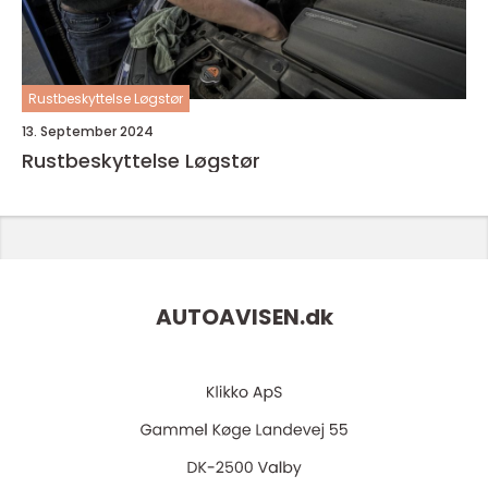
Rustbeskyttelse Løgstør
13. September 2024
Rustbeskyttelse Løgstør
AUTOAVISEN.
dk