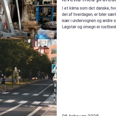
I et klima som det danske, hvo
del af hverdagen, er biler sær
især i undervognen og andre skj
Løgstør og omegn er rustbesk