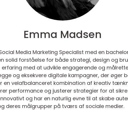
Emma Madsen
 Social Media Marketing Specialist med en bachelor 
en solid forståelse for både strategi, design og br
rfaring med at udvikle engagerende og målrettet
ge og eksekvere digitale kampagner, der øger bå
er en velafbalanceret kombination af kreativ tænk
erer performance og justerer strategier for at sikre
innovativt og har en naturlig evne til at skabe au
og deres målgrupper på tværs af sociale medier.