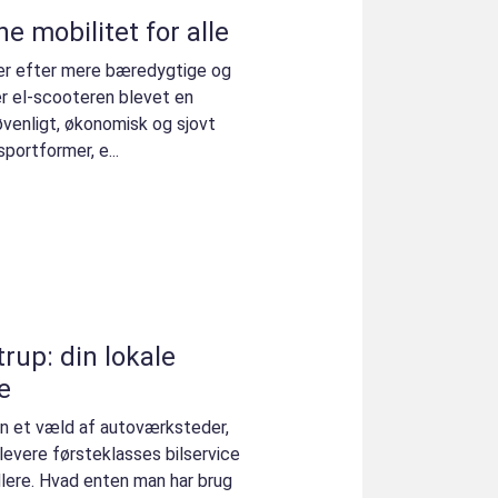
e mobilitet for alle
ger efter mere bæredygtige og
er el-scooteren blevet en
øvenligt, økonomisk og sjovt
sportformer, e...
rup: din lokale
ce
man et væld af autoværksteder,
 levere førsteklasses bilservice
lere. Hvad enten man har brug