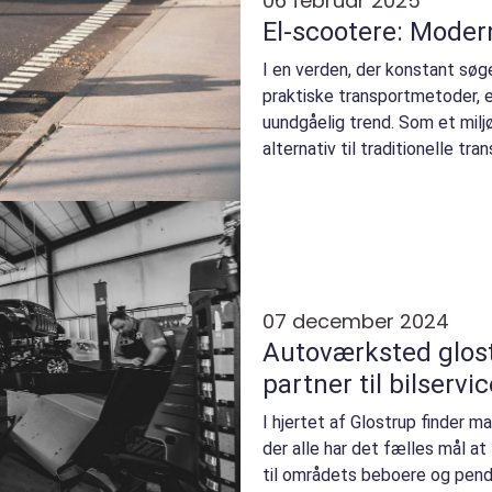
06 februar 2025
El-scootere: Modern
I en verden, der konstant sø
praktiske transportmetoder, 
uundgåelig trend. Som et milj
alternativ til traditionelle tran
07 december 2024
Autoværksted glost
partner til bilservi
I hjertet af Glostrup finder 
der alle har det fælles mål at
til områdets beboere og pend