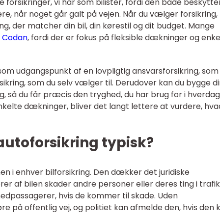
e forsikringer, vi har som bilister, fordi den både beskytte
e, når noget går galt på vejen. Når du vælger forsikring,
g, der matcher din bil, din kørestil og dit budget. Mange
m
Codan
, fordi der er fokus på fleksible dækninger og enke
som udgangspunkt af en lovpligtig ansvarsforsikring, som 
rsikring, som du selv vælger til. Derudover kan du bygge d
g, så du får præcis den tryghed, du har brug for i hverdag
kelte dækninger, bliver det langt lettere at vurdere, hva
utoforsikring typisk?
n i enhver bilforsikring. Den dækker det juridiske
er af bilen skader andre personer eller deres ting i trafi
edpassagerer, hvis de kommer til skade. Uden
re på offentlig vej, og politiet kan afmelde den, hvis den 