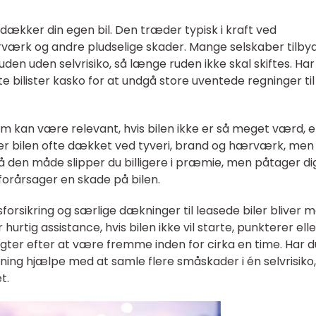
 dækker din egen bil. Den træder typisk i kraft ved
rværk og andre pludselige skader. Mange selskaber tilby
uden uden selvrisiko, så længe ruden ikke skal skiftes. Har
te bilister kasko for at undgå store uventede regninger til
m kan være relevant, hvis bilen ikke er så meget værd, e
r er bilen ofte dækket ved tyveri, brand og hærværk, men
å den måde slipper du billigere i præmie, men påtager di
v forårsager en skade på bilen.
sforsikring og særlige dækninger til leasede biler bliver 
urtig assistance, hvis bilen ikke vil starte, punkterer elle
igter efter at være fremme inden for cirka en time. Har d
ning hjælpe med at samle flere småskader i én selvrisiko,
t.