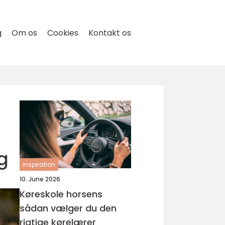
g
Om os
Cookies
Kontakt os
g
inspiration
10. June 2026
Køreskole horsens
sådan vælger du den
rigtige kørelærer