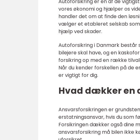
Autoforsikring er en af de vigtigst
vores økonomi og hjælper os vider
handler det om at finde den løsnin
vælger et etableret selskab so
hjælp ved skader.
Autoforsikring i Danmark består 
bilejere skal have, og en kaskofo
forsikring op med en række tilval
Når du kender forskellen på de en
er vigtigt for dig.
Hvad dækker en a
Ansvarsforsikringen er grundstene
erstatningsansvar, hvis du som før
Forsikringen dækker også dine m
ansvarsforsikring må bilen ikke kø
uforsikret.