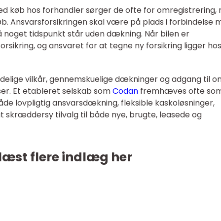
. Ved køb hos forhandler sørger de ofte for omregistrering
øb. Ansvarsforsikringen skal være på plads i forbindelse
å noget tidspunkt står uden dækning. Når bilen er
rsikring, og ansvaret for at tegne ny forsikring ligger ho
elige vilkår, gennemskuelige dækninger og adgang til on
ser. Et etableret selskab som
Codan
fremhæves ofte som
både lovpligtig ansvarsdækning, fleksible kaskoløsninger,
 skræddersy tilvalg til både nye, brugte, leasede og
læst flere indlæg her