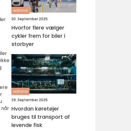
editorial
der
30. September 2025
Hvorfor flere vælger
cykler frem for biler i
storbyer
ller
 ikke
g
mere
editorial
r
29. September 2025
u
 når
Hvordan køretøjer
bruges til transport af
levende fisk