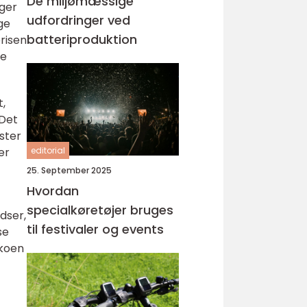
De miljømæssige
uger
udfordringer ved
ge
batteriproduktion
prisen
re
t,
 Det
ster
editorial
er
25. September 2025
Hvordan
specialkøretøjer bruges
dser,
til festivaler og events
se
ikoen