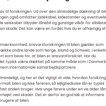
krav til forsikringen. Ud over den almindelige dækning af bi
ringen også omfatter ladekabel, ladestander og eventuell
 selskaber tilbyder lånebil og gunstige vilkår for elbiliste
 en skade. Det kan være en fordel, hvis du er afhængig af
pmærksomhed. Ansvarsforsikringen til bilen gælder som
ække andre lande som Norge, Island og Schweiz. I enkelt
t som bevis for, at bilen er ansvarsforsikret. Har du
dlandet typisk være dækket på samme måde som i Danmark
nnem internationale samarbejdspartnere.
 almindeligt, og her er det vigtigt at vide, hvordan forsikrin
rmalt bilen og ikke føreren, så lejlighedsvise lån er typisk
ast anden bruger. Hvis unge førere under en vis alder lå
forhøjet ved skader. Det er derfor en god idé at informere
brugere af bilen.