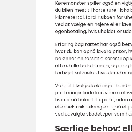
Køremønster spiller også en vigtig
du bilen mest til korte ture i lo
kilometertal, fordi risikoen for u
ved at vælge en højere eller laver
egenbetaling, hvis uheldet er ude
Erfaring bag rattet har også bet
hvor du kan opnå lavere priser, hv
belønner en forsigtig kørestil o
ofte skulle betale mere, og i nogl
forhøjet selvrisiko, hvis der sker 
Valg af tilvalgsdækninger handl
parkeringsskade kan være releva
hvor små buler let opstår, uden a
eller selvrisikosikring er også et 
ved udvalgte skadetyper som hær
Særlige behov: elb