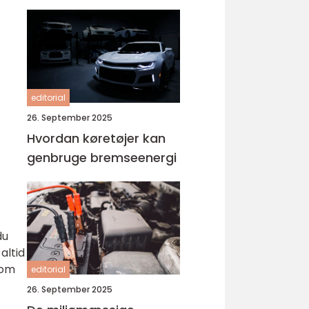
editorial
26. September 2025
Hvordan køretøjer kan
genbruge bremseenergi
du
altid
 om
editorial
26. September 2025