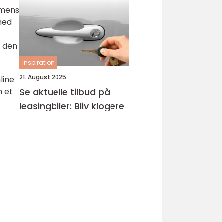
, mens
 med
s den
inspiration
21. August 2025
line
Se aktuelle tilbud på
 et
leasingbiler: Bliv klogere