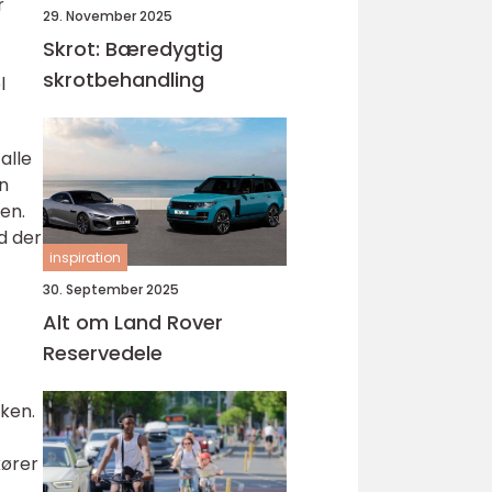
r
29. November 2025
Skrot: Bæredygtig
skrotbehandling
l
alle
in
en.
d der
inspiration
30. September 2025
Alt om Land Rover
Reservedele
kken.
kører