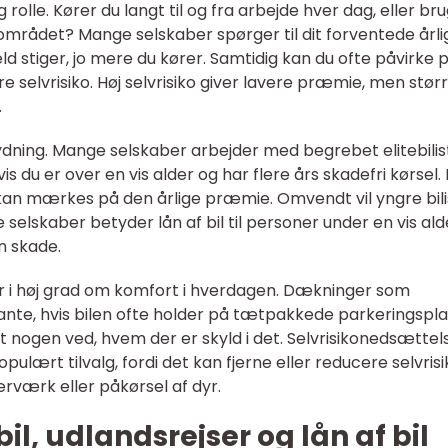
 rolle. Kører du langt til og fra arbejde hver dag, eller br
kalområdet? Mange selskaber spørger til dit forventede årli
held stiger, jo mere du kører. Samtidig kan du ofte påvirke 
e selvrisiko. Høj selvrisiko giver lavere præmie, men stør
.
ydning. Mange selskaber arbejder med begrebet elitebilis
is du er over en vis alder og har flere års skadefri kørsel.
g kan mærkes på den årlige præmie. Omvendt vil yngre bili
e selskaber betyder lån af bil til personer under en vis ald
en skade.
er i høj grad om komfort i hverdagen. Dækninger som
nte, hvis bilen ofte holder på tætpakkede parkeringspla
t nogen ved, hvem der er skyld i det. Selvrisikonedsættel
populært tilvalg, fordi det kan fjerne eller reducere selvris
værk eller påkørsel af dyr.
il, udlandsrejser og lån af bil