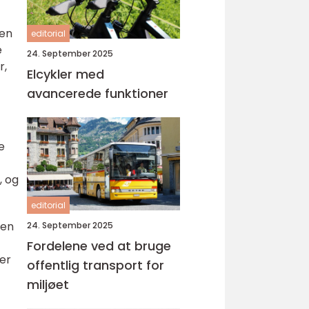
len
editorial
e
24. September 2025
r,
Elcykler med
avancerede funktioner
e
, og
editorial
gen
24. September 2025
Fordelene ved at bruge
ner
offentlig transport for
miljøet