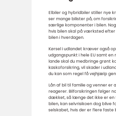
Elbiler og hybridbiler stiller nye 
ser mange bilister på, om forsik
særlige komponenter i bilen. Nogle
hvis bilen skal på værksted efter
bilen i hverdagen.
Kørsel i udlandet kræver også o
udgangspunkt i hele EU samt en r
lande skal du medbringe grønt kor
kaskoforsikring, vil skader i u
du kan som regel få vejhjælp ge
Lån af bil til familie og venner er
reagerer. Bilforsikringen følger no
dækket, så længe det ikke er en f
bilen, kan selvrisikoen dog blive 
selskabet, hvis der er flere faste 