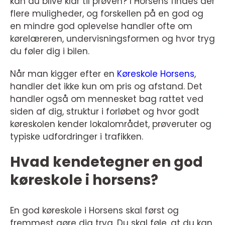
kan du blive klar til prøven? I Horsens findes der
flere muligheder, og forskellen på en god og
en mindre god oplevelse handler ofte om
kørelæreren, undervisningsformen og hvor tryg
du føler dig i bilen.
Når man kigger efter en
Køreskole Horsens
,
handler det ikke kun om pris og afstand. Det
handler også om mennesket bag rattet ved
siden af dig, struktur i forløbet og hvor godt
køreskolen kender lokalområdet, prøveruter og
typiske udfordringer i trafikken.
Hvad kendetegner en god
køreskole i horsens?
En god køreskole i Horsens skal først og
fremmest gøre dig tryg. Du skal føle, at du kan