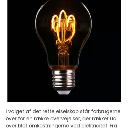
I valget af det rette elselskab står forbrugerne
over for en række overvejelser, der rækker ud
over blot omkostningerne ved elektricitet. Fra