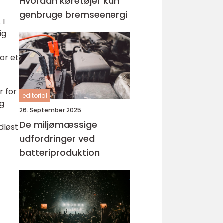
Hvordan køretøjer kan
genbruge bremseenergi
 I
ig
for et
r for
editorial
og
26. September 2025
De miljømæssige
dløst
udfordringer ved
batteriproduktion