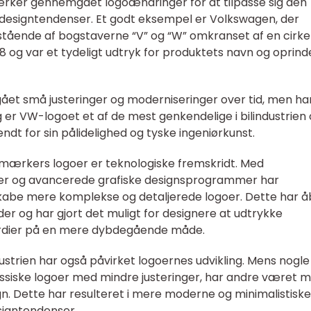
ærker gennemgået logoændringer for at tilpasse sig den
 designtendenser. Et godt eksempel er Volkswagen, der
tående af bogstaverne “V” og “W” omkranset af en cirkel
38 og var et tydeligt udtryk for produktets navn og oprind
ået små justeringer og moderniseringer over tid, men ha
 er VW-logoet et af de mest genkendelige i bilindustrien
dt for sin pålidelighed og tyske ingeniørkunst.
 bilmærkers logoer er teknologiske fremskridt. Med
jer og avancerede grafiske designsprogrammer har
skabe mere komplekse og detaljerede logoer. Dette har 
der og har gjort det muligt for designere at udtrykke
ærdier på en mere dybdegående måde.
dustrien har også påvirket logoernes udvikling. Mens nogle
ssiske logoer med mindre justeringer, har andre været 
gn. Dette har resulteret i mere moderne og minimalistiske
esigntendenser.