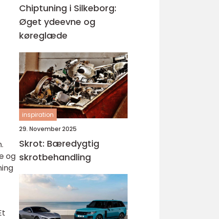
Chiptuning i Silkeborg:
Øget ydeevne og
køreglæde
inspiration
29. November 2025
Skrot: Bæredygtig
.
ie og
skrotbehandling
ning
Et