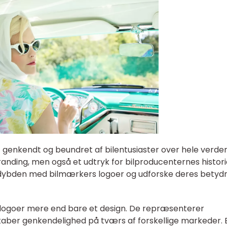
t genkendt og beundret af bilentusiaster over hele verden
branding, men også et udtryk for bilproducenternes histor
gå i dybden med bilmærkers logoer og udforske deres betyd
s logoer mere end bare et design. De repræsenterer
kaber genkendelighed på tværs af forskellige markeder. 