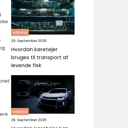
.
else
editorial
r
29. September 2025
 og
Hvordan køretøjer
bruges til transport af
levende fisk
åbnet
editorial
mere
26. September 2025