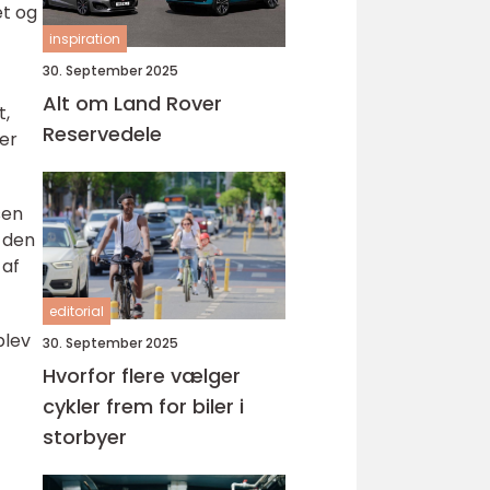
et og
inspiration
30. September 2025
Alt om Land Rover
t,
Reservedele
er
sen
t den
 af
editorial
blev
30. September 2025
Hvorfor flere vælger
cykler frem for biler i
storbyer