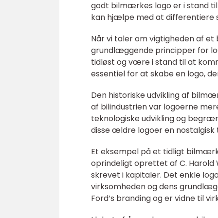
godt bilmærkes logo er i stand t
kan hjælpe med at differentiere 
Når vi taler om vigtigheden af e
grundlæggende principper for log
tidløst og være i stand til at k
essentiel for at skabe en logo, der
Den historiske udvikling af bilm
af bilindustrien var logoerne me
teknologiske udvikling og begræ
disse ældre logoer en nostalgisk 
Et eksempel på et tidligt bilmær
oprindeligt oprettet af C. Harold W
skrevet i kapitaler. Det enkle lo
virksomheden og dens grundlægger,
Ford’s branding og er vidne til vi