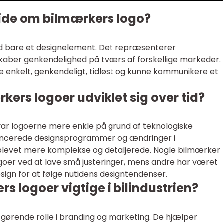
vide om bilmærkers logo?
d bare et designelement. Det repræsenterer
skaber genkendelighed på tværs af forskellige markeder. 
 enkelt, genkendeligt, tidløst og kunne kommunikere et
ers logoer udviklet sig over tid?
 var logoerne mere enkle på grund af teknologiske
ncerede designsprogrammer og ændringer i
blevet mere komplekse og detaljerede. Nogle bilmærker
ogoer ved at lave små justeringer, mens andre har været
esign for at følge nutidens designtendenser.
rs logoer vigtige i bilindustrien?
fgørende rolle i branding og marketing. De hjælper