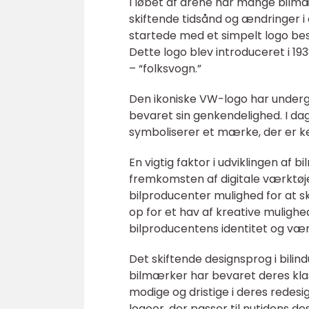
I løbet af årene har mange bilm
skiftende tidsånd og ændringer i
startede med et simpelt logo bes
Dette logo blev introduceret i 19
– “folksvogn.”
Den ikoniske VW-logo har underg
bevaret sin genkendelighed. I dag
symboliserer et mærke, der er ken
En vigtig faktor i udviklingen af
fremkomsten af digitale værktø
bilproducenter mulighed for at 
op for et hav af kreative mulighe
bilproducentens identitet og v
Det skiftende designsprog i bilin
bilmærker har bevaret deres kla
modige og dristige i deres redesi
logoer, der passer til nutidens d