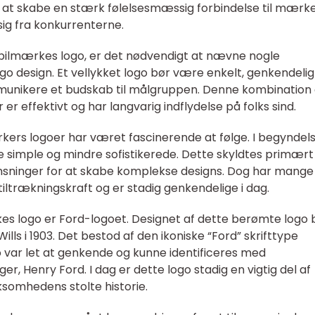
il at skabe en stærk følelsesmæssig forbindelse til mærk
sig fra konkurrenterne.
t bilmærkes logo, er det nødvendigt at nævne nogle
o design. Et vellykket logo bør være enkelt, genkendelig
ommunikere et budskab til målgruppen. Denne kombination 
 er effektivt og har langvarig indflydelse på folks sind.
ærkers logoer har været fascinerende at følge. I begyndel
re simple og mindre sofistikerede. Dette skyldtes primær
nsninger for at skabe komplekse designs. Dog har mange
tiltrækningskraft og er stadig genkendelige i dag.
kes logo er Ford-logoet. Designet af dette berømte logo 
ills i 1903. Det bestod af den ikoniske “Ford” skrifttype
go var let at genkende og kunne identificeres med
 Henry Ford. I dag er dette logo stadig en vigtig del af
rksomhedens stolte historie.