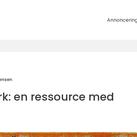
Annoncerin
tensen
rk: en ressource med