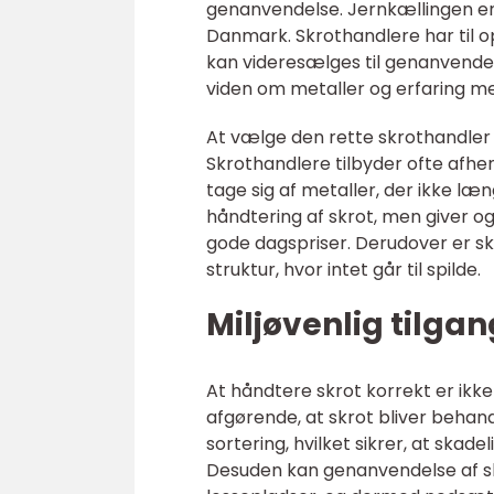
genanvendelse. Jernkællingen er
Danmark. Skrothandlere har til o
kan videresælges til genanvende
viden om metaller og erfaring med
At vælge den rette skrothandler 
Skrothandlere tilbyder ofte afhe
tage sig af metaller, der ikke læ
håndtering af skrot, men giver o
gode dagspriser. Derudover er sk
struktur, hvor intet går til spilde.
Miljøvenlig tilgang
At håndtere skrot korrekt er ikk
afgørende, at skrot bliver behand
sortering, hvilket sikrer, at skad
Desuden kan genanvendelse af s