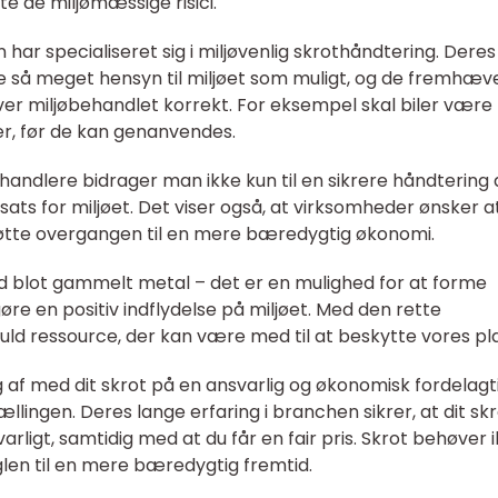
 de miljømæssige risici.
ar specialiseret sig i miljøvenlig skrothåndtering. Deres
ge så meget hensyn til miljøet som muligt, og de fremhæve
bliver miljøbehandlet korrekt. For eksempel skal biler vær
er, før de kan genanvendes.
handlere bidrager man ikke kun til en sikrere håndtering 
sats for miljøet. Det viser også, at virksomheder ønsker a
tøtte overgangen til en mere bæredygtig økonomi.
nd blot gammelt metal – det er en mulighed for at forme
re en positiv indflydelse på miljøet. Med den rette
uld ressource, der kan være med til at beskytte vores pl
dig af med dit skrot på en ansvarlig og økonomisk fordelagt
lingen. Deres lange erfaring i branchen sikrer, at dit sk
arligt, samtidig med at du får en fair pris. Skrot behøver 
len til en mere bæredygtig fremtid.