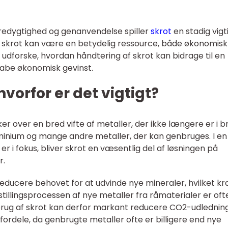
redygtighed og genanvendelse spiller
skrot
en stadig vigt
t skrot kan være en betydelig ressource, både økonomisk
vi udforske, hvordan håndtering af skrot kan bidrage til en
kabe økonomisk gevinst.
hvorfor er det vigtigt?
r over en bred vifte af metaller, der ikke længere er i b
minium og mange andre metaller, der kan genbruges. I en 
 i fokus, bliver skrot en væsentlig del af løsningen på
r.
educere behovet for at udvinde nye mineraler, hvilket k
tillingsprocessen af nye metaller fra råmaterialer er oft
ug af skrot kan derfor markant reducere CO2-udlednin
ordele, da genbrugte metaller ofte er billigere end nye