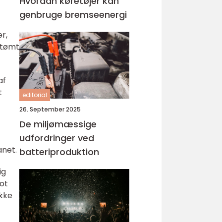
Hvordan køretøjer kan
genbruge bremseenergi
r,
e tømt
af
t
editorial
26. September 2025
De miljømæssige
udfordringer ved
anet.
batteriproduktion
ig
rot
ikke