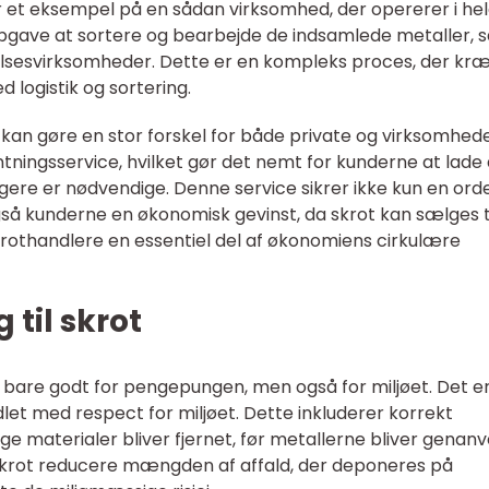
 et eksempel på en sådan virksomhed, der opererer i he
pgave at sortere og bearbejde de indsamlede metaller, s
lsesvirksomheder. Dette er en kompleks proces, der kr
 logistik og sortering.
kan gøre en stor forskel for både private og virksomhede
ntningsservice, hvilket gør det nemt for kunderne at lad
ngere er nødvendige. Denne service sikrer ikke kun en orde
gså kunderne en økonomisk gevinst, da skrot kan sælges t
rothandlere en essentiel del af økonomiens cirkulære
 til skrot
e bare godt for pengepungen, men også for miljøet. Det e
let med respect for miljøet. Dette inkluderer korrekt
elige materialer bliver fjernet, før metallerne bliver genan
krot reducere mængden af affald, der deponeres på