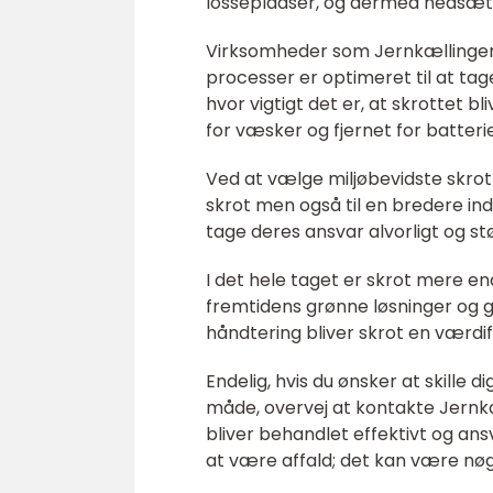
lossepladser, og dermed nedsætte
Virksomheder som Jernkællingen h
processer er optimeret til at ta
hvor vigtigt det er, at skrottet 
for væsker og fjernet for batteri
Ved at vælge miljøbevidste skrot
skrot men også til en bredere ind
tage deres ansvar alvorligt og s
I det hele taget er skrot mere e
fremtidens grønne løsninger og gø
håndtering bliver skrot en værdif
Endelig, hvis du ønsker at skille 
måde, overvej at kontakte Jernkæl
bliver behandlet effektivt og ansv
at være affald; det kan være nøg