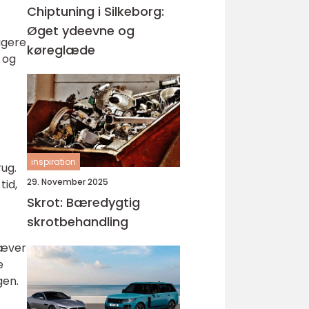
Chiptuning i Silkeborg:
Øget ydeevne og
igere
køreglæde
 og
inspiration
rug.
29. November 2025
tid,
Skrot: Bæredygtig
skrotbehandling
ræver
e
gen.