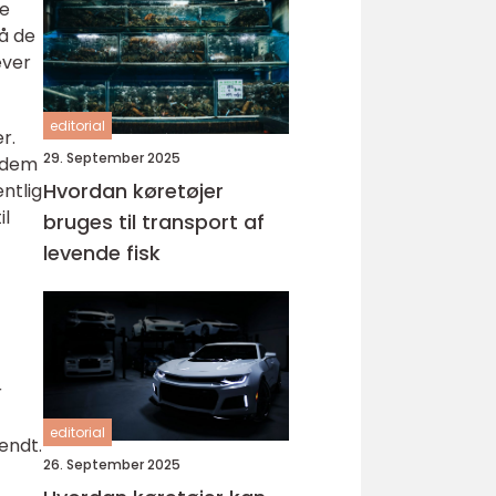
le
å de
æver
editorial
r.
29. September 2025
e dem
Hvordan køretøjer
ntlig
il
bruges til transport af
levende fisk
r
editorial
vendt.
26. September 2025