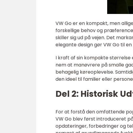
VW Go er en kompakt, men alligev
forskellige behov og præferencer.
skiller sig ud på vejen. Det mark
elegante design gør VW Go til en 
I kraft af sin kompakte størrelse 
nem at manøvrere på smalle gader
behagelig køreoplevelse. Samtidi
den ideel til familier eller pers
Del 2: Historisk U
For at forstå den omfattende po
VW Go blev først introduceret p
opdateringer, forbedringer og te