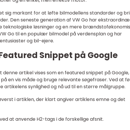
ner og en enkel, men effektiv motor.
et sig markant for at løfte bilmodellens standarder og br
alder. Den seneste generation af VW Go har ekstraordinæ
de teknologiske løsninger og en mere brændstoføkonomi
 VW Go til en populær bilmodel på verdensplan og har
entusiaster og bil-ejere.
 Featured Snippet på Google
t denne artikel vises som en featured snippet på Google,
n på en vis måde og bruge relevante søgefraser. Ved at fø
re artikelens synlighed og nå ud til en større målgruppe.
verst i artiklen, der klart angiver artiklens emne og det
ved at anvende H2-tags i de forskellige afsnit.