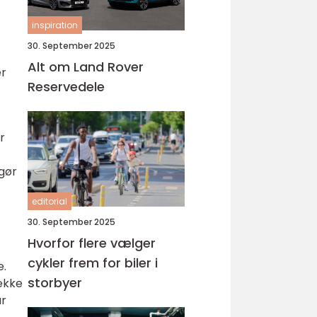
inspiration
30. September 2025
Alt om Land Rover
er
Reservedele
r
gør
editorial
30. September 2025
Hvorfor flere vælger
cykler frem for biler i
e.
storbyer
ække
ar