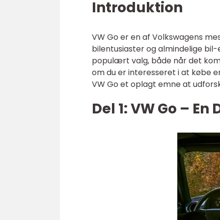
Introduktion
VW Go er en af Volkswagens mest
bilentusiaster og almindelige bil-e
populært valg, både når det komm
om du er interesseret i at købe en
VW Go et oplagt emne at udfor
Del 1: VW Go – En