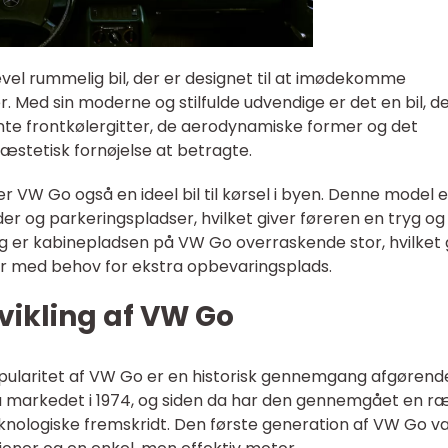
el rummelig bil, der er designet til at imødekomme
 Med sin moderne og stilfulde udvendige er det en bil, d
ante frontkølergitter, de aerodynamiske former og det
æstetisk fornøjelse at betragte.
er VW Go også en ideel bil til kørsel i byen. Denne model e
 og parkeringspladser, hvilket giver føreren en tryg og
g er kabinepladsen på VW Go overraskende stor, hvilket 
oner med behov for ekstra opbevaringsplads.
dvikling af VW Go
pularitet af VW Go er en historisk gennemgang afgørend
å markedet i 1974, og siden da har den gennemgået en r
knologiske fremskridt. Den første generation af VW Go v