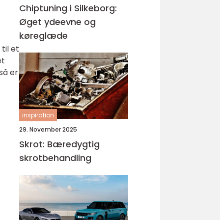
Chiptuning i Silkeborg:
Øget ydeevne og
køreglæde
til et
et
så er
inspiration
29. November 2025
Skrot: Bæredygtig
skrotbehandling