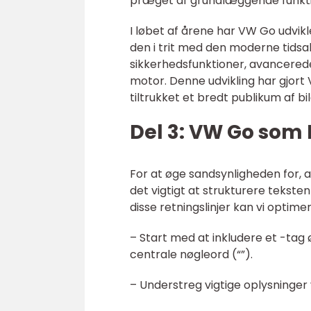
præget af grundlæggende funktio
I løbet af årene har VW Go udvikl
den i trit med den moderne tids
sikkerhedsfunktioner, avancere
motor. Denne udvikling har gjort
tiltrukket et bredt publikum af bil
Del 3: VW Go som
For at øge sandsynligheden for, a
det vigtigt at strukturere tekste
disse retningslinjer kan vi optime
– Start med at inkludere et -tag ø
centrale nøgleord (“”).
– Understreg vigtige oplysninger 