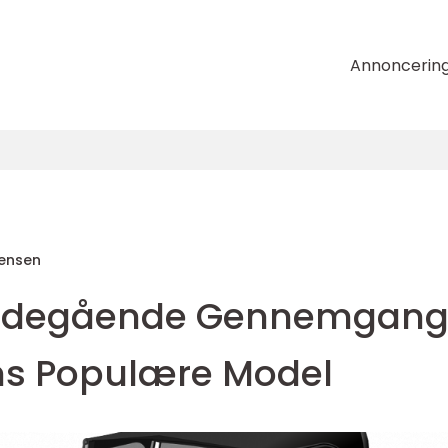
Annoncerin
tensen
ybdegående Gennemgan
ns Populære Model