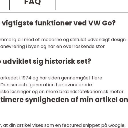
FAQ
e vigtigste funktioner ved VW Go?
elig bil med et moderne og stilfuldt udvendigt design.
anøvrering i byen og har en overraskende stor
dviklet sig historisk set?
arkedet i 1974 og har siden gennemgået flere
. Den seneste generation har avancerede
ogiske løsninger og en mere brændstoføkonomisk motor.
timere synligheden af min artikel o
, at din artikel vises som en featured snippet på Google,