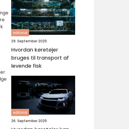
inge
re
sk
editorial
29. September 2025
Hvordan køretøjer
bruges til transport af
levende fisk
 er
lge
editorial
26. September 2025