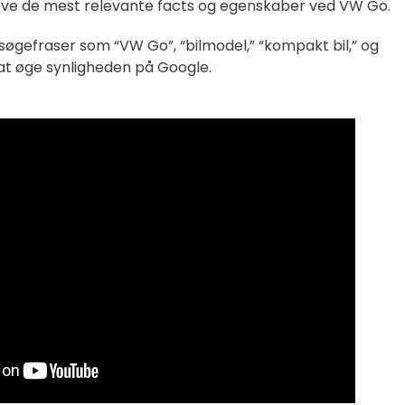
hæve de mest relevante facts og egenskaber ved VW Go.
 søgefraser som “VW Go”, “bilmodel,” “kompakt bil,” og
r at øge synligheden på Google.