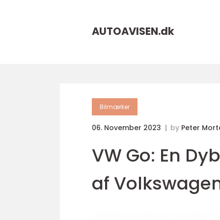
AUTOAVISEN.
dk
Bilmærker
06. November 2023
by
Peter Mor
VW Go: En D
af Volkswage