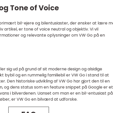
og Tone of Voice
primært bil-ejere og bilentusiaster, der ønsker at lære 
artikel, er tone of voice neutral og objektiv. Vi vil
formationer og relevante oplysninger om VW Go på en
iller sig ud på grund af sit moderne design og alsidige
bybil og en rummelig familiebil er VW Go i stand til at
r. Den historiske udvikling af VW Go har gjort den til en
, og dens status som en feature snippet på Google er et
vans i bilverdenen. Uanset om man er en bil-entusiast på
 køber, er VW Go en bilværd at udforske.